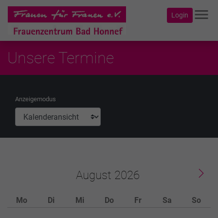
menu
Login
Unsere Termine
Anzeigemodus
August
Mo
Di
Mi
Do
Fr
Sa
So