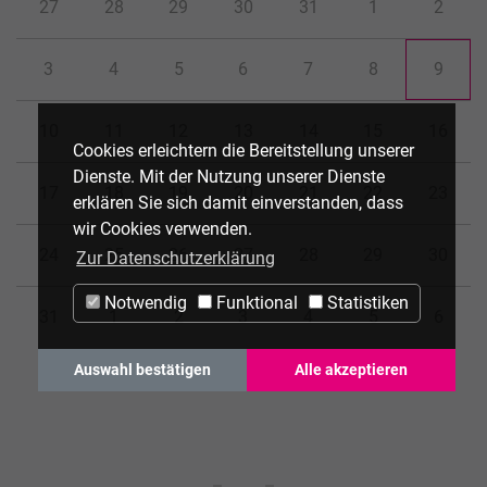
27
28
29
30
31
1
2
3
4
5
6
7
8
9
10
11
12
13
14
15
16
Cookies erleichtern die Bereitstellung unserer
Dienste. Mit der Nutzung unserer Dienste
17
18
19
20
21
22
23
erklären Sie sich damit einverstanden, dass
wir Cookies verwenden.
24
25
26
27
28
29
30
Zur Datenschutzerklärung
Notwendig
Funktional
Statistiken
31
1
2
3
4
5
6
Auswahl bestätigen
Alle akzeptieren